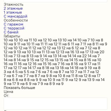
Этажность
2 этажные
1 этажные
С мансардой
Особенности
С гаражом
С террасой
С баней
Габариты
10 на 10
10 на 11
10 на 12
10 на 13
10 на 14
10 на 7
10 на 8
10 на 9
11 на 10
11 на 11
11 на 12
11 на 6
11 на 7
11 на 8
11 на 9
12 на 10
12 на 11
12 на 12
12 на 13
12 на 6
12 на 7
12 на 8
12 на 9
13 на 10
13 на 11
13 на 12
13 на 16
13 на 17
13 на 20
13 на 7
13 на 8
13 на 9
14 на 13
14 на 14
14 на 22
14 на 7
14 на 8
14 на 9
15 на 12
15 на 13
15 на 14
15 на 8
16 на 10
16 на 11
16 на 12
16 на 15
16 на 7
16 на 8
16 на 9
17 на 11
17 на 12
17 на 14
17 на 8
18 на 13
18 на 14
18 на 9
19 на 8
3 на 4
5 на 5
5 на 7
6 на 7
6 на 8
7 на 10
7 на 11
7 на 12
7 на 6
7 на 7
7 на 8
7 на 9
8 на 10
8 на 11
8 на 12
8 на 17
8 на 6
8 на 8
8 на 9
9 на 10
9 на 11
9 на 12
9 на 13
9 на 14
9 на 17
9 на 6
9 на 7
9 на 8
9 на 9
Показать больше
Цена
От: