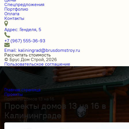
Спецпредложения
Портфолио
Оплата
Контакты
Адрес: Генделя, 5
+7 (967) 555-36-93
Email: kaliningrad@brusdomstroy.ru
Рассчитать стоимость
© Брус Дом Строй, 2026
Пользовательское соглашение
Главная страница
Проекты
Проекты домов 13 на 16
Проекты домов 13 на 16 в
Калининграде
Получить косультацию