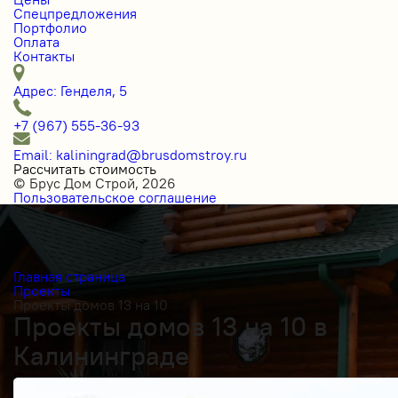
Спецпредложения
Портфолио
Оплата
Контакты
Адрес: Генделя, 5
+7 (967) 555-36-93
Email: kaliningrad@brusdomstroy.ru
Рассчитать стоимость
© Брус Дом Строй, 2026
Пользовательское соглашение
Главная страница
Проекты
Проекты домов 13 на 10
Проекты домов 13 на 10 в
Калининграде
Получить косультацию