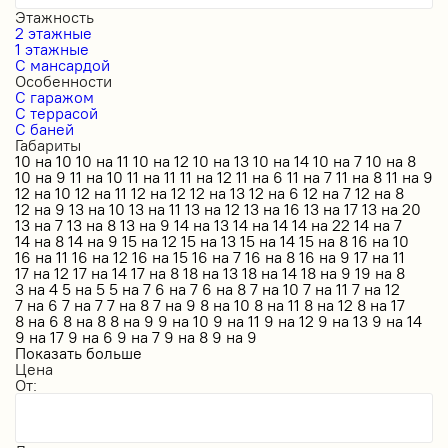
Этажность
2 этажные
1 этажные
С мансардой
Особенности
С гаражом
С террасой
С баней
Габариты
10 на 10
10 на 11
10 на 12
10 на 13
10 на 14
10 на 7
10 на 8
10 на 9
11 на 10
11 на 11
11 на 12
11 на 6
11 на 7
11 на 8
11 на 9
12 на 10
12 на 11
12 на 12
12 на 13
12 на 6
12 на 7
12 на 8
12 на 9
13 на 10
13 на 11
13 на 12
13 на 16
13 на 17
13 на 20
13 на 7
13 на 8
13 на 9
14 на 13
14 на 14
14 на 22
14 на 7
14 на 8
14 на 9
15 на 12
15 на 13
15 на 14
15 на 8
16 на 10
16 на 11
16 на 12
16 на 15
16 на 7
16 на 8
16 на 9
17 на 11
17 на 12
17 на 14
17 на 8
18 на 13
18 на 14
18 на 9
19 на 8
3 на 4
5 на 5
5 на 7
6 на 7
6 на 8
7 на 10
7 на 11
7 на 12
7 на 6
7 на 7
7 на 8
7 на 9
8 на 10
8 на 11
8 на 12
8 на 17
8 на 6
8 на 8
8 на 9
9 на 10
9 на 11
9 на 12
9 на 13
9 на 14
9 на 17
9 на 6
9 на 7
9 на 8
9 на 9
Показать больше
Цена
От: