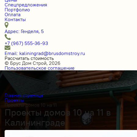
Спецпредложения
Портфолио
Оплата
Контакты
Адрес: Генделя, 5
+7 (967) 555-36-93
Email: kaliningrad@brusdomstroy.ru
Рассчитать стоимость
© Брус Дом Строй, 2026
Пользовательское соглашение
Главная страница
Проекты
Проекты домов 10 на 11
Проекты домов 10 на 11 в
Калининграде
Получить косультацию