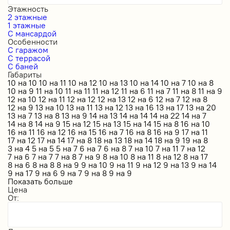
Этажность
2 этажные
1 этажные
С мансардой
Особенности
С гаражом
С террасой
С баней
Габариты
10 на 10
10 на 11
10 на 12
10 на 13
10 на 14
10 на 7
10 на 8
10 на 9
11 на 10
11 на 11
11 на 12
11 на 6
11 на 7
11 на 8
11 на 9
12 на 10
12 на 11
12 на 12
12 на 13
12 на 6
12 на 7
12 на 8
12 на 9
13 на 10
13 на 11
13 на 12
13 на 16
13 на 17
13 на 20
13 на 7
13 на 8
13 на 9
14 на 13
14 на 14
14 на 22
14 на 7
14 на 8
14 на 9
15 на 12
15 на 13
15 на 14
15 на 8
16 на 10
16 на 11
16 на 12
16 на 15
16 на 7
16 на 8
16 на 9
17 на 11
17 на 12
17 на 14
17 на 8
18 на 13
18 на 14
18 на 9
19 на 8
3 на 4
5 на 5
5 на 7
6 на 7
6 на 8
7 на 10
7 на 11
7 на 12
7 на 6
7 на 7
7 на 8
7 на 9
8 на 10
8 на 11
8 на 12
8 на 17
8 на 6
8 на 8
8 на 9
9 на 10
9 на 11
9 на 12
9 на 13
9 на 14
9 на 17
9 на 6
9 на 7
9 на 8
9 на 9
Показать больше
Цена
От: