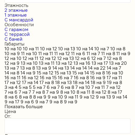
Этажность
2 этажные
1 этажные
С мансардой
Особенности
С гаражом
С террасой
С баней
Габариты
10 на 10
10 на 11
10 на 12
10 на 13
10 на 14
10 на 7
10 на 8
10 на 9
11 на 10
11 на 11
11 на 12
11 на 6
11 на 7
11 на 8
11 на 9
12 на 10
12 на 11
12 на 12
12 на 13
12 на 6
12 на 7
12 на 8
12 на 9
13 на 10
13 на 11
13 на 12
13 на 16
13 на 17
13 на 20
13 на 7
13 на 8
13 на 9
14 на 13
14 на 14
14 на 22
14 на 7
14 на 8
14 на 9
15 на 12
15 на 13
15 на 14
15 на 8
16 на 10
16 на 11
16 на 12
16 на 15
16 на 7
16 на 8
16 на 9
17 на 11
17 на 12
17 на 14
17 на 8
18 на 13
18 на 14
18 на 9
19 на 8
3 на 4
5 на 5
5 на 7
6 на 7
6 на 8
7 на 10
7 на 11
7 на 12
7 на 6
7 на 7
7 на 8
7 на 9
8 на 10
8 на 11
8 на 12
8 на 17
8 на 6
8 на 8
8 на 9
9 на 10
9 на 11
9 на 12
9 на 13
9 на 14
9 на 17
9 на 6
9 на 7
9 на 8
9 на 9
Показать больше
Цена
От: