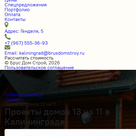
Спецпредложения
Портфолио
Оплата
Контакты
Адрес: Генделя, 5
+7 (967) 555-36-93
Email: kaliningrad@brusdomstroy.ru
Рассчитать стоимость
© Брус Дом Строй, 2026
Пользовательское соглашение
Главная страница
Проекты
Проекты домов 13 на 11
Проекты домов 13 на 11 в
Калининграде
Получить косультацию