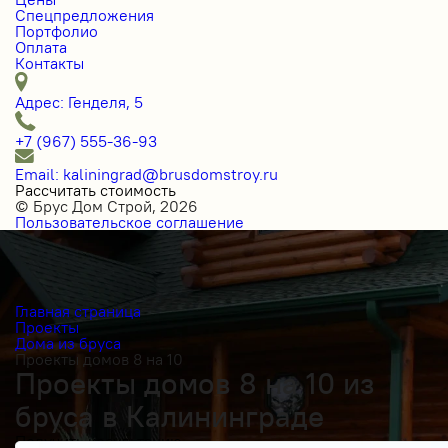
Спецпредложения
Портфолио
Оплата
Контакты
Адрес: Генделя, 5
+7 (967) 555-36-93
Email: kaliningrad@brusdomstroy.ru
Рассчитать стоимость
© Брус Дом Строй, 2026
Пользовательское соглашение
Главная страница
Проекты
Дома из бруса
Проекты домов 8 на 10
Проекты домов 8 на 10 из
бруса в Калининграде
Получить косультацию