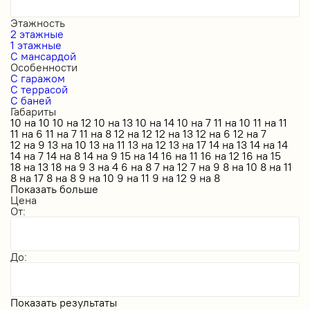
Этажность
2 этажные
1 этажные
С мансардой
Особенности
С гаражом
С террасой
С баней
Габариты
10 на 10
10 на 12
10 на 13
10 на 14
10 на 7
11 на 10
11 на 11
11 на 6
11 на 7
11 на 8
12 на 12
12 на 13
12 на 6
12 на 7
12 на 9
13 на 10
13 на 11
13 на 12
13 на 17
14 на 13
14 на 14
14 на 7
14 на 8
14 на 9
15 на 14
16 на 11
16 на 12
16 на 15
18 на 13
18 на 9
3 на 4
6 на 8
7 на 12
7 на 9
8 на 10
8 на 11
8 на 17
8 на 8
9 на 10
9 на 11
9 на 12
9 на 8
Показать больше
Цена
От:
До:
Показать результаты