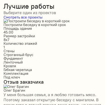
Лучшие работы
Выберите один из проектов
Смотреть все проекты
Построили беседку в короткий срок
С
Площадь здания
П
45.00
5
Размер застройки
Р
8х7
1
Количество этажей
К
1
1
Стены
С
Строганный брус
П
Фундамент
Ф
Ленточный
Л
Кровля
К
Гибкая черепица
М
Комплектация
К
Под ключ
П
Отзыв заказчика
О
Олег Брагин
Е
У меня большая семья, а я люблю готовить мясо.
З
Поэтому заказал открытую беседку с мангалом. В
м
результате в летний период даже дождь не мешает
п