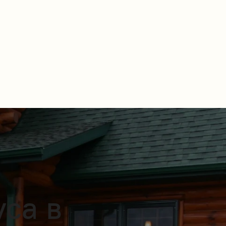
уса в