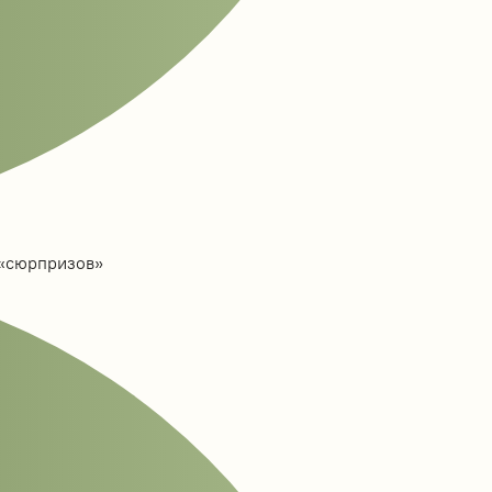
 «сюрпризов»