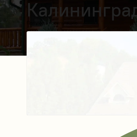
Калинингра
Получить косультацию