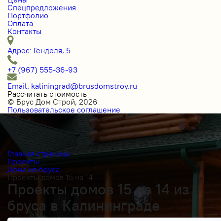
Спецпредложения
Портфолио
Оплата
Контакты
Адрес: Генделя, 5
+7 (967) 555-36-93
Email: kaliningrad@brusdomstroy.ru
Рассчитать стоимость
© Брус Дом Строй, 2026
Пользовательское соглашение
Главная страница
Проекты
Дома из бруса
Проекты домов 15 на 14
Проекты домов 15 на 14 из
бруса в Калининграде
Получить косультацию