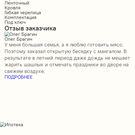
Ленточный
Л
Кровля
К
Гибкая черепица
М
Комплектация
К
Под ключ
П
Отзыв заказчика
О
Олег Брагин
Е
У меня большая семья, а я люблю готовить мясо.
З
Поэтому заказал открытую беседку с мангалом. В
м
результате в летний период даже дождь не мешает
п
жарить шашлык и отмечать праздники во дворе на
э
свежем воздухе.
н
ПОДРОБНЕЕ
в
П