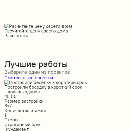
Расчитайте цену своего дома
Рассчитать
Лучшие работы
Выберите один из проектов
Смотреть все проекты
Построили беседку в короткий срок
С
Площадь здания
П
45.00
5
Размер застройки
Р
8х7
1
Количество этажей
К
1
1
Стены
С
Строганный брус
П
Фундамент
Ф