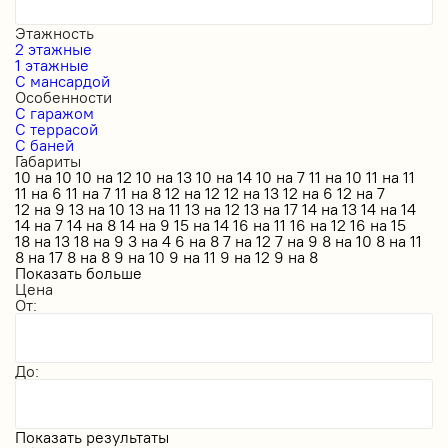
Этажность
2 этажные
1 этажные
С мансардой
Особенности
С гаражом
С террасой
С баней
Габариты
10 на 10
10 на 12
10 на 13
10 на 14
10 на 7
11 на 10
11 на 11
11 на 6
11 на 7
11 на 8
12 на 12
12 на 13
12 на 6
12 на 7
12 на 9
13 на 10
13 на 11
13 на 12
13 на 17
14 на 13
14 на 14
14 на 7
14 на 8
14 на 9
15 на 14
16 на 11
16 на 12
16 на 15
18 на 13
18 на 9
3 на 4
6 на 8
7 на 12
7 на 9
8 на 10
8 на 11
8 на 17
8 на 8
9 на 10
9 на 11
9 на 12
9 на 8
Показать больше
Цена
От:
До:
Показать результаты