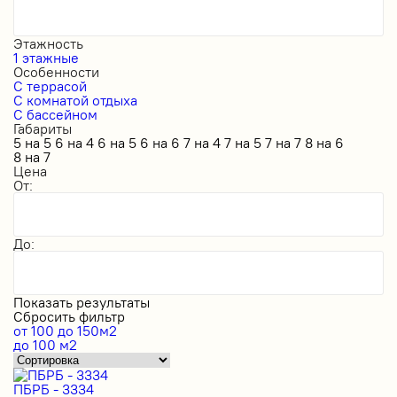
Этажность
1 этажные
Особенности
С террасой
С комнатой отдыха
С бассейном
Габариты
5 на 5
6 на 4
6 на 5
6 на 6
7 на 4
7 на 5
7 на 7
8 на 6
8 на 7
Цена
От:
До:
Показать результаты
Сбросить фильтр
от 100 до 150м2
до 100 м2
ПБРБ - 3334