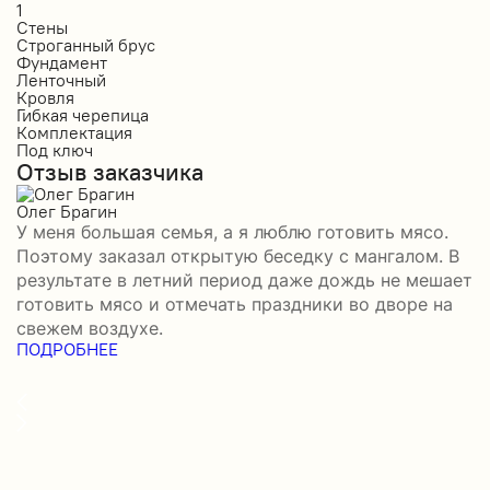
1
1
Стены
С
Строганный брус
П
Фундамент
Ф
Ленточный
Л
Кровля
К
Гибкая черепица
М
Комплектация
К
Под ключ
П
Отзыв заказчика
О
Олег Брагин
Е
У меня большая семья, а я люблю готовить мясо.
З
Поэтому заказал открытую беседку с мангалом. В
м
результате в летний период даже дождь не мешает
п
готовить мясо и отмечать праздники во дворе на
э
свежем воздухе.
н
ПОДРОБНЕЕ
б
П