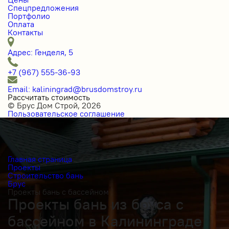
Спецпредложения
Портфолио
Оплата
Контакты
Адрес: Генделя, 5
+7 (967) 555-36-93
Email: kaliningrad@brusdomstroy.ru
Рассчитать стоимость
© Брус Дом Строй, 2026
Пользовательское соглашение
Главная страница
Проекты
Строительство бань
Брус
Проекты бань с бассейном
Проекты бань из бруса с
бассейном в Калининграде