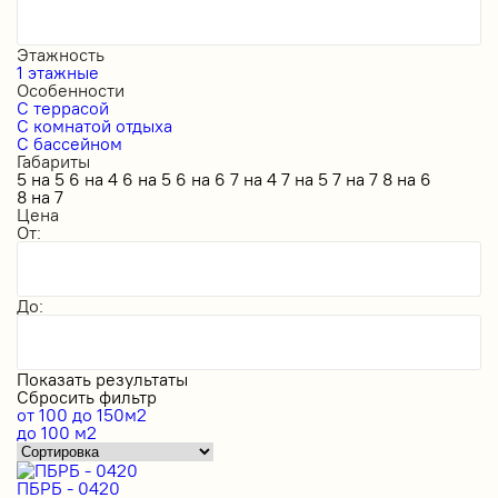
Этажность
1 этажные
Особенности
С террасой
С комнатой отдыха
С бассейном
Габариты
5 на 5
6 на 4
6 на 5
6 на 6
7 на 4
7 на 5
7 на 7
8 на 6
8 на 7
Цена
От:
До:
Показать результаты
Сбросить фильтр
от 100 до 150м2
до 100 м2
ПБРБ - 0420