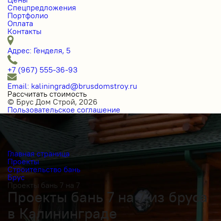
Спецпредложения
Портфолио
Оплата
Контакты
Адрес: Генделя, 5
+7 (967) 555-36-93
Email: kaliningrad@brusdomstroy.ru
Рассчитать стоимость
© Брус Дом Строй, 2026
Пользовательское соглашение
Главная страница
Проекты
Строительство бань
Брус
Проекты бань 7 на 7
Проекты бань 7 на 7 из бруса
в Калининграде