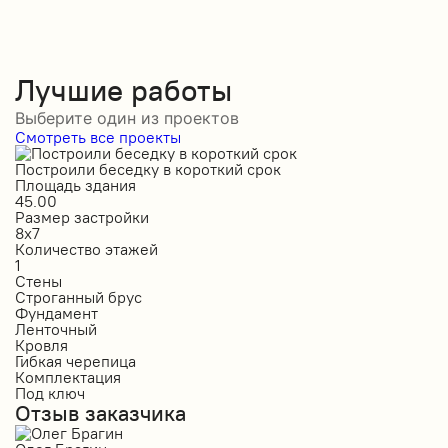
Лучшие работы
Выберите один из проектов
Смотреть все проекты
Построили беседку в короткий срок
С
Площадь здания
П
45.00
5
Размер застройки
Р
8х7
1
Количество этажей
К
1
1
Стены
С
Строганный брус
П
Фундамент
Ф
Ленточный
Л
Кровля
К
Гибкая черепица
М
Комплектация
К
Под ключ
П
Отзыв заказчика
О