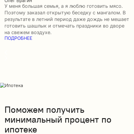
Олег Брагин
Е
У меня большая семья, а я люблю готовить мясо.
З
Поэтому заказал открытую беседку с мангалом. В
м
результате в летний период даже дождь не мешает
п
готовить шашлык и отмечать праздники во дворе
э
на свежем воздухе.
н
ПОДРОБНЕЕ
б
П
Поможем получить
минимальный процент по
ипотеке