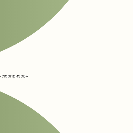
 «сюрпризов»