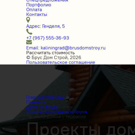
Портфолио
Оплата
Контакты
Адрес: Генделя, 5
+7 (967) 555-36-93
Email: kaliningrad@brusdomstroy.ru
Рассчитать стоимость
© Брус Дом Строй, 2026
Пользовательское соглашение
Главная страница
Проекты
Дома из бруса
Дома из строганного бруса
Проекты домов с террасой
Проекты дом