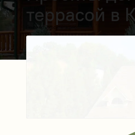
террасой в 
Получить косультацию