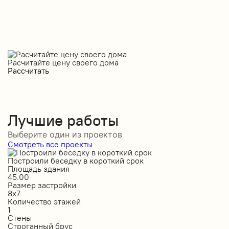
Расчитайте цену своего дома
Рассчитать
Лучшие работы
Выберите один из проектов
Смотреть все проекты
Построили беседку в короткий срок
С
Площадь здания
П
45.00
5
Размер застройки
Р
8х7
1
Количество этажей
К
1
1
Стены
С
Строганный брус
П