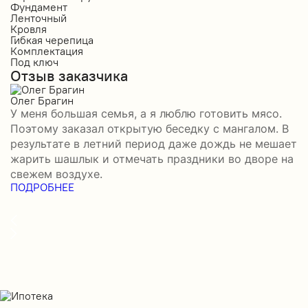
Фундамент
Ф
Ленточный
Л
Кровля
К
Гибкая черепица
М
Комплектация
К
Под ключ
П
Отзыв заказчика
О
Олег Брагин
Е
У меня большая семья, а я люблю готовить мясо.
З
Поэтому заказал открытую беседку с мангалом. В
м
результате в летний период даже дождь не мешает
п
жарить шашлык и отмечать праздники во дворе на
э
свежем воздухе.
н
ПОДРОБНЕЕ
в
П