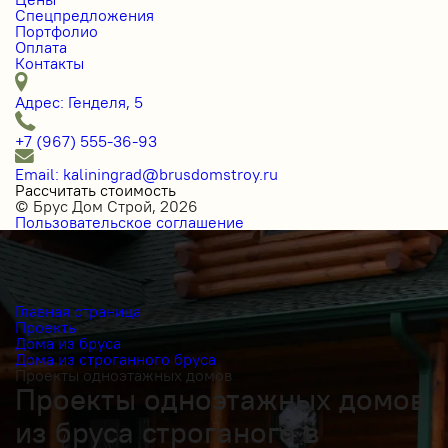
Спецпредложения
Портфолио
Оплата
Контакты
Адрес: Генделя, 5
+7 (967) 555-36-93
Email: kaliningrad@brusdomstroy.ru
Рассчитать стоимость
© Брус Дом Строй, 2026
Пользовательское соглашение
Главная страница
Проекты
Дома из бруса
Дома из строганного бруса
Проекты одноэтажных домов
Проекты одноэтажных домов
из бруса строганого в