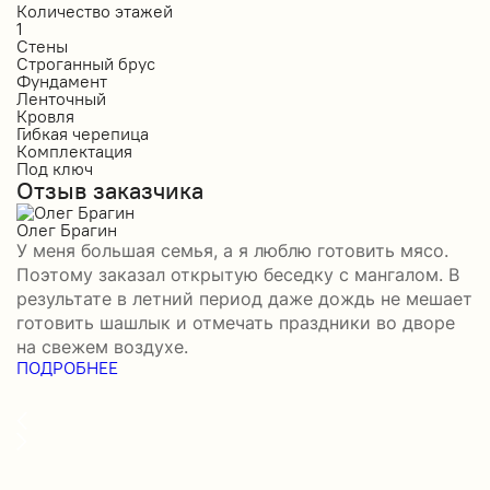
Количество этажей
К
1
1
Стены
С
Строганный брус
П
Фундамент
Ф
Ленточный
Л
Кровля
К
Гибкая черепица
М
Комплектация
К
Под ключ
П
Отзыв заказчика
О
Олег Брагин
Е
У меня большая семья, а я люблю готовить мясо.
З
Поэтому заказал открытую беседку с мангалом. В
м
результате в летний период даже дождь не мешает
п
готовить шашлык и отмечать праздники во дворе
э
на свежем воздухе.
н
ПОДРОБНЕЕ
б
П