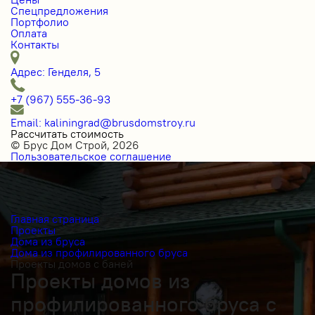
Спецпредложения
Портфолио
Оплата
Контакты
Адрес: Генделя, 5
+7 (967) 555-36-93
Email: kaliningrad@brusdomstroy.ru
Рассчитать стоимость
© Брус Дом Строй, 2026
Пользовательское соглашение
Главная страница
Проекты
Дома из бруса
Дома из профилированного бруса
Проекты домов с баней
Проекты домов из
профилированного бруса с