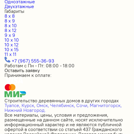
Одноэтажные
Двухэтажные
Габариты
8 x 8
8 x 9
8 x 10
8 x 12
9 x 9
10 x 10
10 x 12
10 x 15
11 x 11
+7 (967) 555-36-93
Работам с Пн - Пт: 08:00 - 18:00
Оставить заявку
Принимаем к оплате:
Строительство деревянных домов в других городах
Туапсе,
Курск,
Омск,
Челябинск,
Сочи,
Магнитогорск,
Нижний Новгород.
Все материалы, цены, условия и предложения,
размещенные на данном сайте, носят исключительно
информационный характер и не являются публичной
офертой в соответствии со статьей 437 Гражданского
кодекса Российской Федерации. Договор может быть