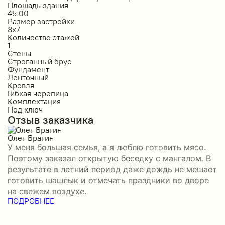
Площадь здания
П
45.00
5
Размер застройки
Р
8х7
1
Количество этажей
К
1
1
Стены
С
Строганный брус
П
Фундамент
Ф
Ленточный
Л
Кровля
К
Гибкая черепица
М
Комплектация
К
Под ключ
П
Отзыв заказчика
О
Олег Брагин
Е
У меня большая семья, а я люблю готовить мясо.
З
Поэтому заказал открытую беседку с мангалом. В
м
результате в летний период даже дождь не мешает
п
готовить шашлык и отмечать праздники во дворе
э
на свежем воздухе.
н
ПОДРОБНЕЕ
б
П