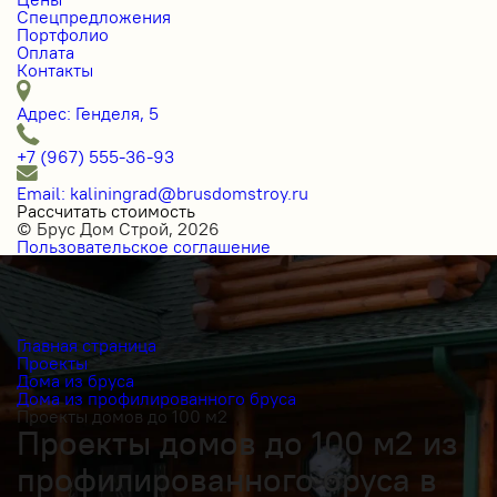
Спецпредложения
Портфолио
Оплата
Контакты
Адрес: Генделя, 5
+7 (967) 555-36-93
Email: kaliningrad@brusdomstroy.ru
Рассчитать стоимость
© Брус Дом Строй, 2026
Пользовательское соглашение
Главная страница
Проекты
Дома из бруса
Дома из профилированного бруса
Проекты домов до 100 м2
Проекты домов до 100 м2 из
профилированного бруса в