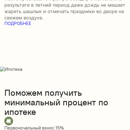
результате в летний период даже дождь не мешает
п
жарить шашлык и отмечать праздники во дворе на
э
свежем воздухе.
н
ПОДРОБНЕЕ
в
П
Поможем получить
минимальный процент по
ипотеке
Первоночальный взнос
15%