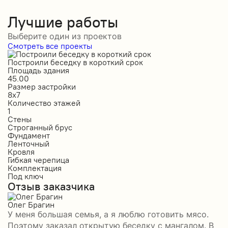
Лучшие работы
Выберите один из проектов
Смотреть все проекты
Построили беседку в короткий срок
С
Площадь здания
П
45.00
5
Размер застройки
Р
8х7
1
Количество этажей
К
1
1
Стены
С
Строганный брус
П
Фундамент
Ф
Ленточный
Л
Кровля
К
Гибкая черепица
М
Комплектация
К
Под ключ
П
Отзыв заказчика
О
Олег Брагин
Е
У меня большая семья, а я люблю готовить мясо.
З
Поэтому заказал открытую беседку с мангалом. В
м