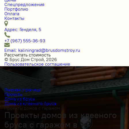
Спецпредложения
Портфолио
Оплата
Контакты
Адрес: Генделя, 5
+7 (967) 555-36-93
Email: kaliningrad@brusdomstroy.ru
Рассчитать стоимость
© Брус Дом Строй, 2026
Пользовательское соглашение
Главная страница
Проекты
Дома из бруса
Дома из клееного бруса
Проекты домов с гаражом
Проекты домов из клееного
бруса с гаражом в