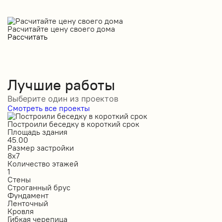
Расчитайте цену своего дома
Рассчитать
Лучшие работы
Выберите один из проектов
Смотреть все проекты
Построили беседку в короткий срок
С
Площадь здания
П
45.00
5
Размер застройки
Р
8х7
1
Количество этажей
К
1
1
Стены
С
Строганный брус
П
Фундамент
Ф
Ленточный
Л
Кровля
К
Гибкая черепица
М