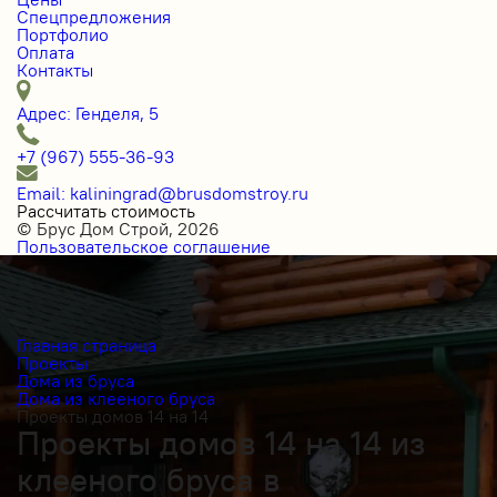
Спецпредложения
Портфолио
Оплата
Контакты
Адрес: Генделя, 5
+7 (967) 555-36-93
Email: kaliningrad@brusdomstroy.ru
Рассчитать стоимость
© Брус Дом Строй, 2026
Пользовательское соглашение
Главная страница
Проекты
Дома из бруса
Дома из клееного бруса
Проекты домов 14 на 14
Проекты домов 14 на 14 из
клееного бруса в