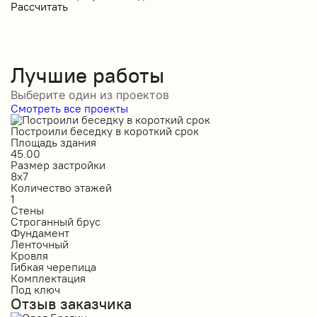
Рассчитать
Лучшие работы
Выберите один из проектов
Смотреть все проекты
Построили беседку в короткий срок
С
Площадь здания
П
45.00
5
Размер застройки
Р
8х7
1
Количество этажей
К
1
1
Стены
С
Строганный брус
П
Фундамент
Ф
Ленточный
Л
Кровля
К
Гибкая черепица
М
Комплектация
К
Под ключ
П
Отзыв заказчика
О