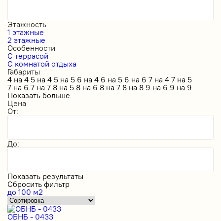
Этажность
1 этажные
2 этажные
Особенности
С террасой
С комнатой отдыха
Габариты
4 на 4
5 на 4
5 на 5
6 на 4
6 на 5
6 на 6
7 на 4
7 на 5
7 на 6
7 на 7
8 на 5
8 на 6
8 на 7
8 на 8
9 на 6
9 на 9
Показать больше
Цена
От:
До:
Показать результаты
Сбросить фильтр
до 100 м2
ОБНБ - 0433