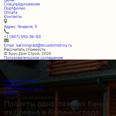
Спецпредложения
Портфолио
Оплата
Контакты
Адрес: Генделя, 5
+7 (967) 555-36-93
Email: kaliningrad@brusdomstroy.ru
Рассчитать стоимость
© Брус Дом Строй, 2026
Пользовательское соглашение
Главная страница
Проекты
Строительство бань
Бревно
Проекты одноэтажных бань
Проекты одноэтажных бань
из бревна в Калининграде