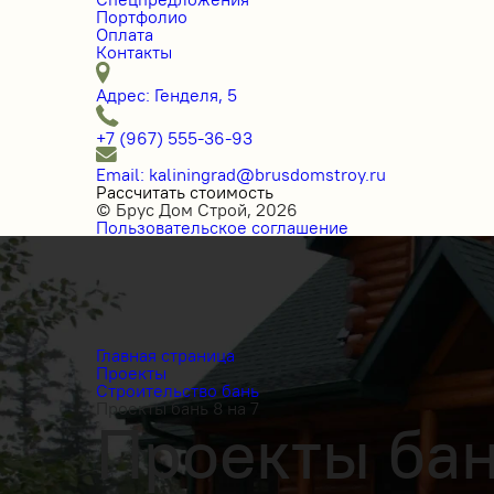
Портфолио
Оплата
Контакты
Адрес: Генделя, 5
+7 (967) 555-36-93
Email: kaliningrad@brusdomstroy.ru
Рассчитать стоимость
© Брус Дом Строй, 2026
Пользовательское соглашение
Главная страница
Проекты
Строительство бань
Проекты бань 8 на 7
Проекты бан