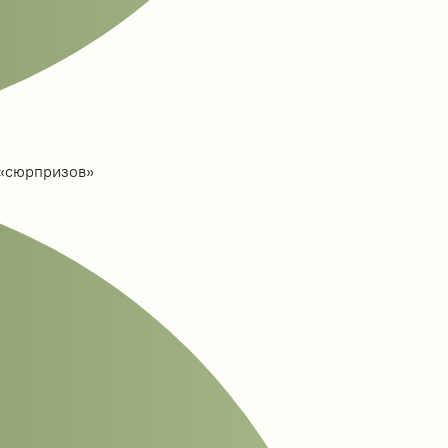
 «сюрпризов»