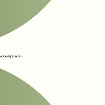
 «сюрпризов»