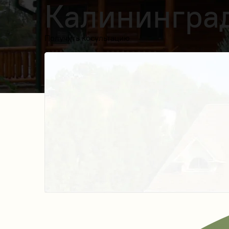
Калинингра
Получить косультацию